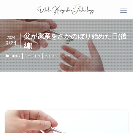
父が家系をさかのぼり始めた日(後
2024
8/24
編)
DIARY
シナストリ
ネイタルアスペクト