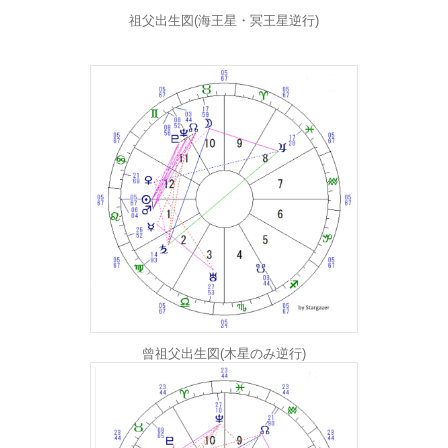
祖父出生図(海王星・冥王星逆行)
曾祖父出生図(木星のみ逆行)