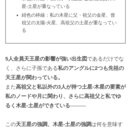
星-土星が重なっている
紺色の枠線：私の木星に父・祖父の金星、曾
祖父の太陽-火星、高祖父の土星が重なってい
る
5人全員天王星の影響が強い出生図
であるだけでな
HOME
ABOUT
く、さらに子孫である
私のアングルに2つも先祖の
ホーム
桐吉謳子について
天王星が関わっている。
また
高祖父と私以外の3人が持つ土星-木星の要素が
私のノードや月に関わり、さらに高祖父と私でゆ
BLOG
DIARY
るく木星-土星ができている
———
占星術ブログ
星回り日記
この
天王星の強調、木星-土星の強調
は何を意味す