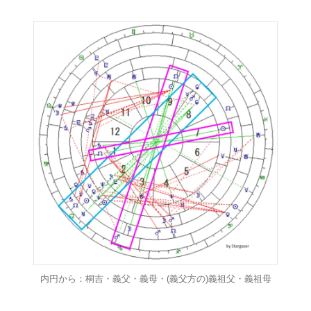
内円から：桐吉・義父・義母・(義父方の)義祖父・義祖母