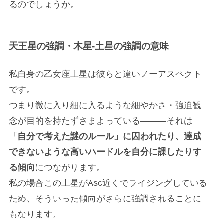
るのでしょうか。
SESSION
LECTURE
天王星の強調・木星-土星の強調の意味
占星術個人鑑定
占星術講座
私自身の乙女座土星は彼らと違いノーアスペクト
Twitter
Instagram
です。
つまり微に入り細に入るような細やかさ・強迫観
念が目的を持たずさまよっている———それは
「
自分で考えた謎のルール」に囚われたり、達成
できないような高いハードルを自分に課したりす
る傾向
につながります。
私の場合この土星がAsc近くでライジングしている
ため、そういった傾向がさらに強調されることに
もなります。