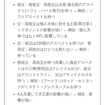
祖父・曾祖父・高祖父は火星-海王星のアスペ
クト(ソフト・ハード両方)を持つ → 桐吉：ソ
フトアスペクトを持つ
父・高祖父は個人天体に対する土星/冥王星ミ
ッドポイントの影響が強い → 桐吉：個人天
体ではなくAPに影響している
父・祖父は150度のアスペクトを持つが、曾
祖父・高祖父はひとつも持たない → 桐吉：
持っている
曾祖父・高祖父が持つ共通した複合アスペク
トは小三角(曾祖父はクレイドル)だが、祖父
はグランドトライン、父はグランドクロスを
持つ → 桐吉：(ブーメラン)ヨッド・セミヨッ
ドやミスティックレクタングルを持つ
4人共通して天王星の影響が強い → 桐吉：影
響が強い