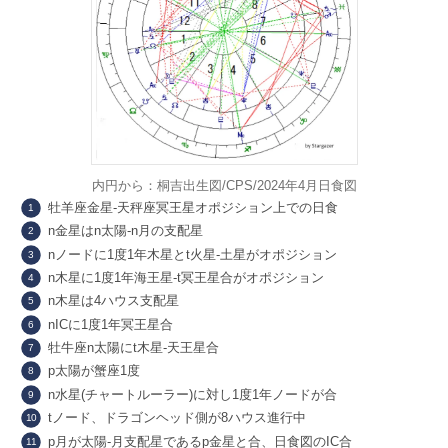
内円から：桐吉出生図/CPS/2024年4月日食図
牡羊座金星-天秤座冥王星オポジション上での日食
n金星はn太陽-n月の支配星
nノードに1度1年木星とt火星-土星がオポジション
n木星に1度1年海王星-t冥王星合がオポジション
n木星は4ハウス支配星
nICに1度1年冥王星合
牡牛座n太陽にt木星-天王星合
p太陽が蟹座1度
n水星(チャートルーラー)に対し1度1年ノードが合
tノード、ドラゴンヘッド側が8ハウス進行中
p月が太陽-月支配星であるp金星と合、日食図のIC合