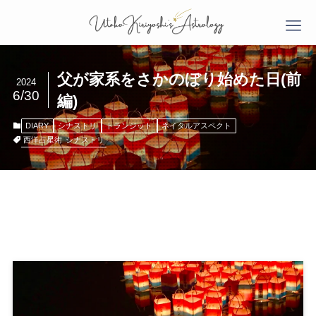
父が家系をさかのぼり始めた日(前
2024
6/30
編)
DIARY
シナストリ
トランジット
ネイタルアスペクト
西洋占星術
シナストリ