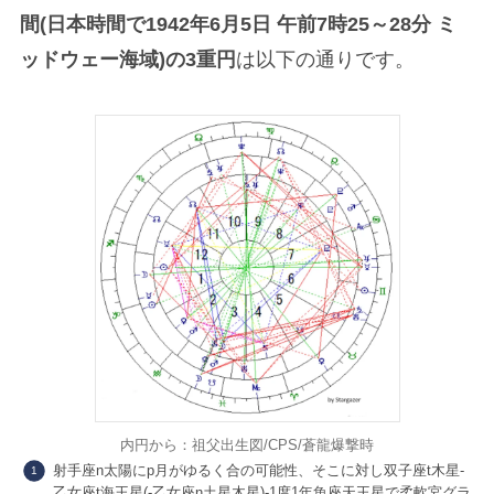
間(日本時間で1942年6月5日 午前7時25～28分 ミ
SESSION
LECTURE
ッドウェー海域)の3重円
は以下の通りです。
占星術個人鑑定
占星術講座
Twitter
Instagram
内円から：祖父出生図/CPS/蒼龍爆撃時
射手座n太陽にp月がゆるく合の可能性、そこに対し双子座t木星-
乙女座t海王星(-乙女座n土星木星)-1度1年魚座天王星で柔軟宮グラ