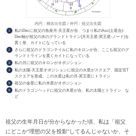
内円：桐吉出生図 / 外円：祖父出生図
私のDecに祖父の魚座月-天王星が合、つまり私のAsc(土星合)-
Dec軸が祖父の水のグランドトライン(月天王星-冥王星-ノード)を
貫く形、カイトになっている
さらに祖父のドラゴンテイルに私のキロンが合、ここも祖父のグ
ランドトラインを貫くカイトになっている
私の月に祖父のキロンがオポジション
私の太陽-天王星オポジションに祖父の火星がスクエア、固定宮T
スクエアを形成。この火星は私の月-冥王星にトライン
祖父の金星に私の木星がオポジション
私のドラゴンヘッドに祖父の木星が合、私の太陽とトライン な
ど
祖父の生年月日が分からなかった頃、私は「祖父
にどこか”理想の父を投影”してるんじゃないか、そ