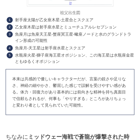
祖父出生図
射手座太陽が乙女座木星-土星合とスクエア
乙女座木星は射手座水星とミューチュアルレセプション
魚座月は魚座天王星-蟹座冥王星-蠍座ノードと水のグランドトラ
イン形成の可能性
魚座月-天王星は射手座水星とスクエア
水瓶座火星-獅子座海王星オポジション、この海王星は水瓶座金星
HOME
ABOUT
ともゆるくオポジション
ホーム
桐吉謳子について
本来は共感的で優しいキャラクターだが、言葉の鋭さや足りな
さ、神経の細やかさ、鬱屈した感じで誤解を受けやすい感があ
る。体力・回復力があり基本的には前向きな精神を持ち真面目
で信頼もされるが、何事も「やりすぎる」ところがありちょっ
BLOG
DIARY
と変わり者として見られていた可能性。
占星術ブログ
星回り日記
ちなみに
ミッドウェー海戦で蒼龍が爆撃された時