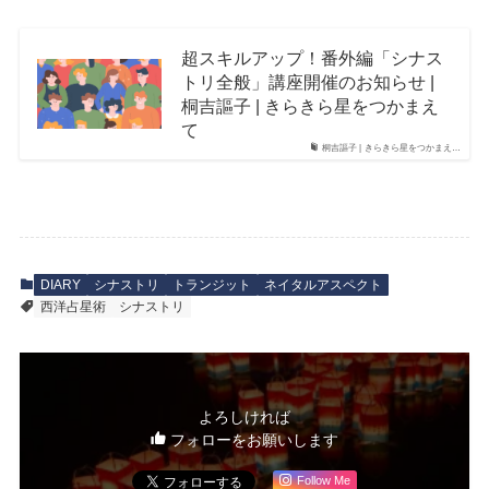
超スキルアップ！番外編「シナス
トリ全般」講座開催のお知らせ |
桐吉謳子 | きらきら星をつかまえ
て
桐吉謳子 | きらきら星をつかまえ…
DIARY
シナストリ
トランジット
ネイタルアスペクト
西洋占星術
シナストリ
よろしければ
フォローをお願いします
Follow Me