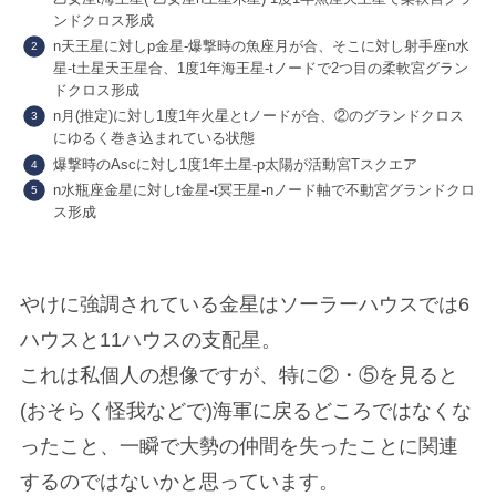
ンドクロス形成
n天王星に対しp金星-爆撃時の魚座月が合、そこに対し射手座n水
星-t土星天王星合、1度1年海王星-tノードで2つ目の柔軟宮グラン
ドクロス形成
n月(推定)に対し1度1年火星とtノードが合、②のグランドクロス
にゆるく巻き込まれている状態
爆撃時のAscに対し1度1年土星-p太陽が活動宮Tスクエア
n水瓶座金星に対しt金星-t冥王星-nノード軸で不動宮グランドクロ
ス形成
やけに強調されている金星はソーラーハウスでは6
ハウスと11ハウスの支配星。
これは私個人の想像ですが、特に②・⑤を見ると
(おそらく怪我などで)海軍に戻るどころではなくな
ったこと、一瞬で大勢の仲間を失ったことに関連
するのではないかと思っています。