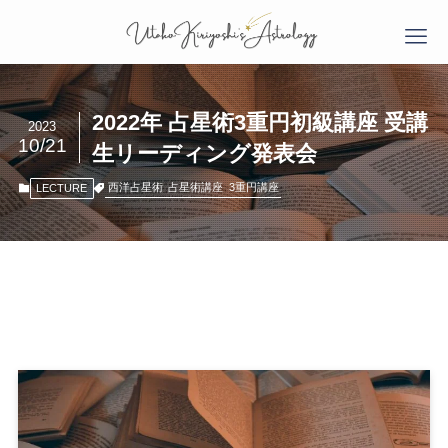
2022年 占星術3重円初級講座 受講
2023
10/21
生リーディング発表会
西洋占星術
占星術講座
3重円講座
LECTURE