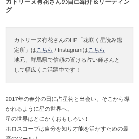
カトリーヌ有花さんの自己紹介＆リーディン
BLOG
DIARY
グ
占星術ブログ
星回り日記
カトリーヌ有花さんのHP「花咲く星読み鑑
定所」は
こちら
/ Instagramは
こちら
SESSION
LECTURE
地元、群馬県で信頼の置ける占い師さんと
占星術個人鑑定
占星術講座
して幅広くご活躍中です！
Twitter
Instagram
2017年の春分の日に占星術と出会い、そこから導
かれるように星の世界へ。
星の世界はとにかくおもしろい！
ホロスコープは自分を知り才能を活かすための最
高のツール！