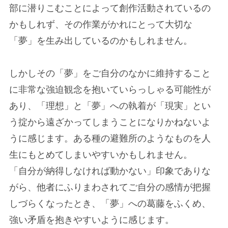
部に潜りこむことによって創作活動されているの
かもしれず、その作業がかれにとって大切な
「夢」を生み出しているのかもしれません。
しかしその「夢」をご自分のなかに維持すること
に非常な強迫観念を抱いていらっしゃる可能性が
あり、「理想」と「夢」への執着が「現実」とい
う掟から遠ざかってしまうことになりかねないよ
うに感じます。ある種の避難所のようなものを人
生にもとめてしまいやすいかもしれません。
HOME
ABOUT
「自分が納得しなければ動かない」印象でありな
がら、他者にふりまわされてご自分の感情が把握
ホーム
桐吉謳子について
しづらくなったとき、「夢」への葛藤をふくめ、
強い矛盾を抱きやすいように感じます。