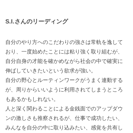
BLOG
DIARY
S.I.さんのリーディング
占星術ブログ
星回り日記
自分のやり方へのこだわりの強さは常軌を逸して
SESSION
LECTURE
おり、一度始めたことには粘り強く取り組むが、
自分自身の才能を確かめながら社会の中で確実に
占星術個人鑑定
占星術講座
伸ばしていきたいという欲求が強い。
自分の野心とルーティンワークがうまく連動する
Twitter
Instagram
が、周りからいいように利用されてしまうところ
もあるかもしれない。
人と深く関わることによる金銭面でのアップダウ
ンの激しさも推察されるが、仕事で成功したい、
みんなを自分の中に取り込みたい、感覚を共有し