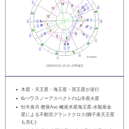
1958/02/24 15:10 大野城市
木星・天王星・海王星・冥王星が逆行
6ハウス
ノーアスペクトの山羊座火星
牡牛座月-蟹座Asc-蠍座木星海王星-水瓶座金
星による不動宮グランドクロス(獅子座天王星
も含む)