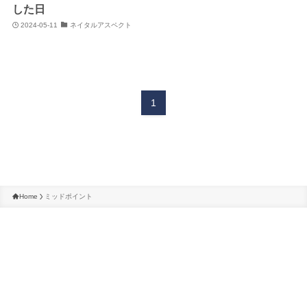
した日
BLOG
DIARY
2024-05-11
ネイタルアスペクト
占星術ブログ
星回り日記
1
SESSION
LECTURE
占星術個人鑑定
占星術講座
Twitter
Instagram
Home
ミッドポイント