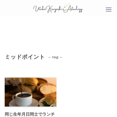
ミッドポイント
– tag –
HOME
ABOUT
ホーム
桐吉謳子について
同じ生年月日同士でランチ